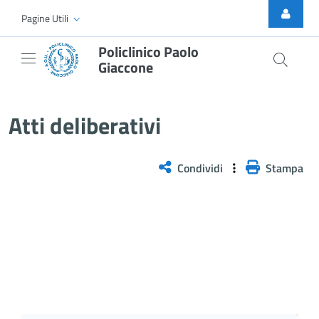
Skip to Main Content
Pagine Utili
Policlinico Paolo
Giaccone
Atti Deliberativi
Atti deliberativi
Condividi
Stampa