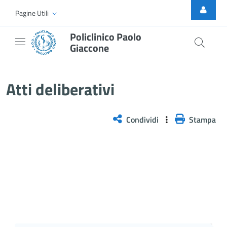
Skip to Main Content
Pagine Utili
Policlinico Paolo
Giaccone
Atti Deliberativi
Atti deliberativi
Condividi
Stampa