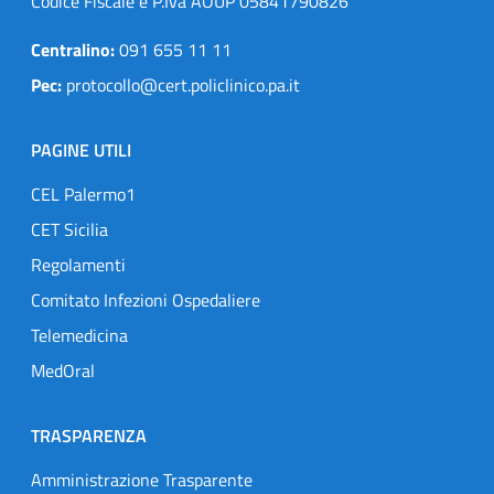
Codice Fiscale e P.Iva AOUP 05841790826
Centralino:
091 655 11 11
Pec:
protocollo@cert.policlinico.pa.it
PAGINE UTILI
CEL Palermo1
CET Sicilia
Regolamenti
Comitato Infezioni Ospedaliere
Telemedicina
MedOral
TRASPARENZA
Amministrazione Trasparente