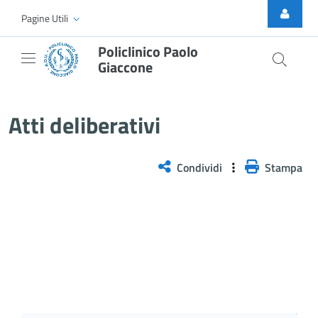
Skip to Main Content
Pagine Utili
Policlinico Paolo
Giaccone
Atti Deliberativi
Atti deliberativi
Condividi
Stampa