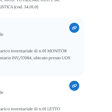
STICA (cod. 34.01.0)
le
carico inventariale di n.01 MONITOR
tario INV/17084, ubicato presso UOS
le
carico inventariale di n.01 LETTO