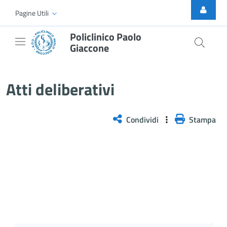
Skip to Main Content
Pagine Utili
Policlinico Paolo
Giaccone
Atti Deliberativi
Atti deliberativi
Condividi
Stampa