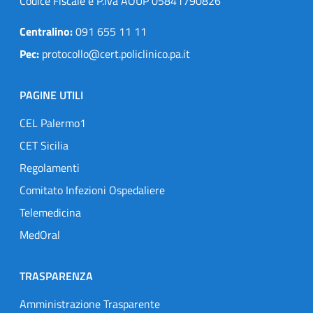
Codice Fiscale e P.Iva AOUP 05841790826
Centralino:
091 655 11 11
Pec:
protocollo@cert.policlinico.pa.it
PAGINE UTILI
CEL Palermo1
CET Sicilia
Regolamenti
Comitato Infezioni Ospedaliere
Telemedicina
MedOral
TRASPARENZA
Amministrazione Trasparente