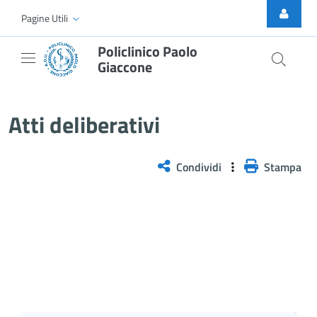
Skip to Main Content
Pagine Utili
Policlinico Paolo
Giaccone
Atti Deliberativi
Atti deliberativi
Condividi
Stampa