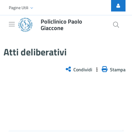
Skip to Main Content
Pagine Utili
Policlinico Paolo
Giaccone
Atti Deliberativi
Atti deliberativi
Condividi
Stampa