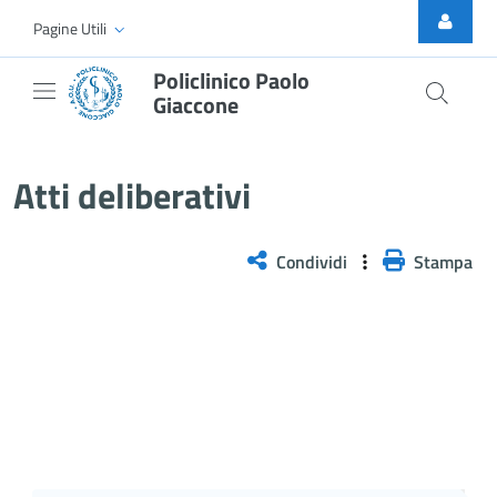
Skip to Main Content
Pagine Utili
Policlinico Paolo
Giaccone
Atti Deliberativi
Atti deliberativi
Condividi
Stampa