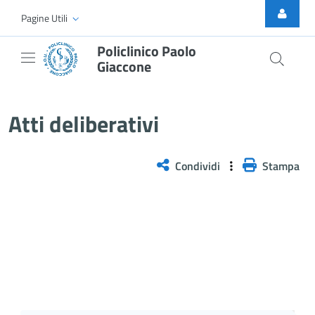
Skip to Main Content
Pagine Utili
Policlinico Paolo
Giaccone
Atti Deliberativi
Atti deliberativi
Condividi
Stampa