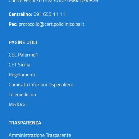
Codice Fiscale e P.Iva AOUP 05841790826
Centralino:
091 655 11 11
Pec:
protocollo@cert.policlinico.pa.it
PAGINE UTILI
CEL Palermo1
CET Sicilia
Regolamenti
Comitato Infezioni Ospedaliere
Telemedicina
MedOral
TRASPARENZA
Amministrazione Trasparente