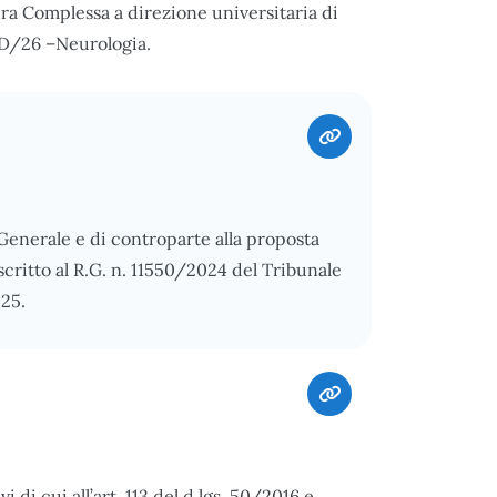
ura Complessa a direzione universitaria di
ED/26 –Neurologia.
 Generale e di controparte alla proposta
scritto al R.G. n. 11550/2024 del Tribunale
025.
di cui all’art. 113 del d.lgs. 50/2016 e