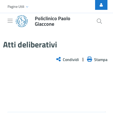
Skip to Main Content
Pagine Utili
Policlinico Paolo
Giaccone
Atti Deliberativi
Atti deliberativi
Condividi
Stampa