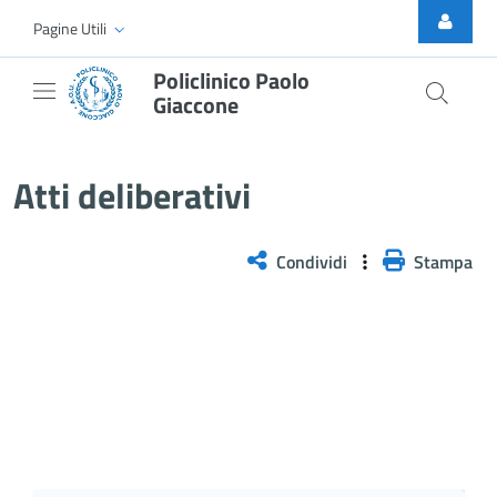
Skip to Main Content
Pagine Utili
Policlinico Paolo
Giaccone
Atti Deliberativi
Atti deliberativi
Condividi
Stampa