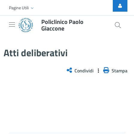
Skip to Main Content
Pagine Utili
Policlinico Paolo
Giaccone
Atti Deliberativi
Atti deliberativi
Condividi
Stampa