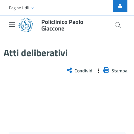
Skip to Main Content
Pagine Utili
Policlinico Paolo
Giaccone
Atti Deliberativi
Atti deliberativi
Condividi
Stampa