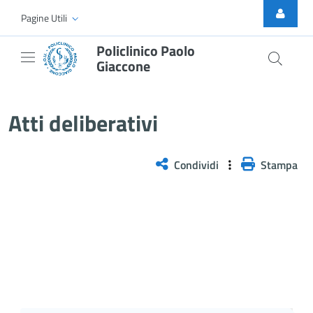
Skip to Main Content
Pagine Utili
Policlinico Paolo
Giaccone
Atti Deliberativi
Atti deliberativi
Condividi
Stampa