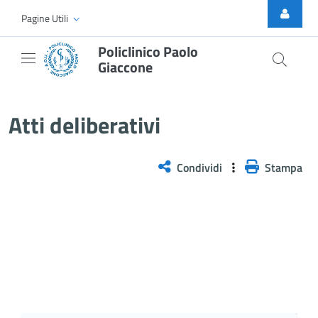
Skip to Main Content
Pagine Utili
Policlinico Paolo
Giaccone
Atti Deliberativi
Atti deliberativi
Condividi
Stampa