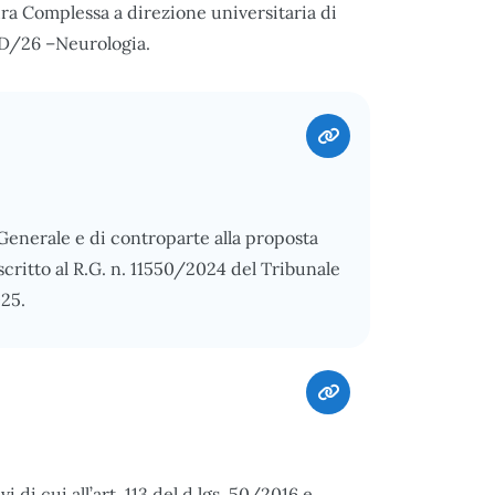
ura Complessa a direzione universitaria di
ED/26 –Neurologia.
 Generale e di controparte alla proposta
scritto al R.G. n. 11550/2024 del Tribunale
025.
di cui all’art. 113 del d.lgs. 50/2016 e