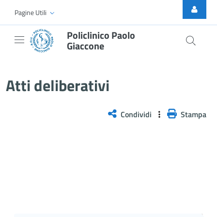
Skip to Main Content
Pagine Utili
Policlinico Paolo
Giaccone
Atti Deliberativi
Atti deliberativi
Condividi
Stampa