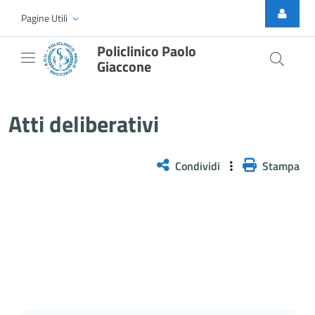
Skip to Main Content
Pagine Utili
Policlinico Paolo
Giaccone
Atti Deliberativi
Atti deliberativi
Condividi
Stampa