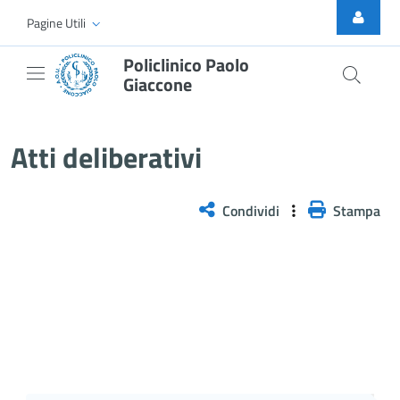
Skip to Main Content
Pagine Utili
Policlinico Paolo
Giaccone
Atti Deliberativi
Atti deliberativi
Condividi
Stampa