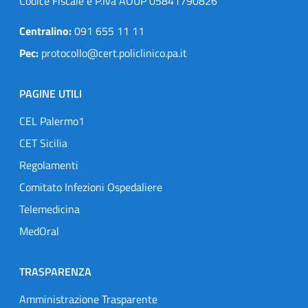
Codice Fiscale e P.Iva AOUP 05841790826
Centralino:
091 655 11 11
Pec:
protocollo@cert.policlinico.pa.it
PAGINE UTILI
CEL Palermo1
CET Sicilia
Regolamenti
Comitato Infezioni Ospedaliere
Telemedicina
MedOral
TRASPARENZA
Amministrazione Trasparente