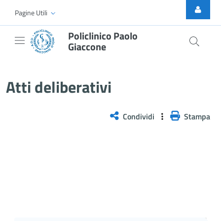
Skip to Main Content
Pagine Utili
Policlinico Paolo
Giaccone
Atti Deliberativi
Atti deliberativi
Condividi
Stampa