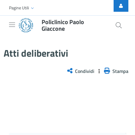
Skip to Main Content
Pagine Utili
Policlinico Paolo
Giaccone
Atti Deliberativi
Atti deliberativi
Condividi
Stampa