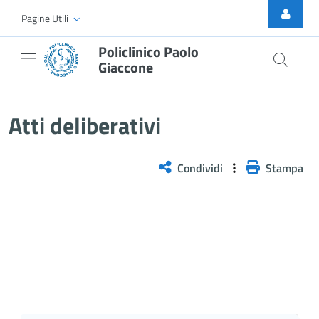
Skip to Main Content
Pagine Utili
Policlinico Paolo
Giaccone
Atti Deliberativi
Atti deliberativi
Condividi
Stampa