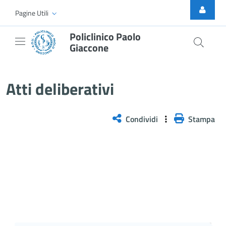
Skip to Main Content
Pagine Utili
Policlinico Paolo
Giaccone
Atti Deliberativi
Atti deliberativi
Condividi
Stampa