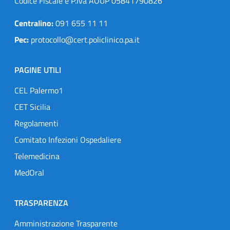
Codice Fiscale e P.Iva AOUP 05841790826
Centralino:
091 655 11 11
Pec:
protocollo@cert.policlinico.pa.it
PAGINE UTILI
CEL Palermo1
CET Sicilia
Regolamenti
Comitato Infezioni Ospedaliere
Telemedicina
MedOral
TRASPARENZA
Amministrazione Trasparente