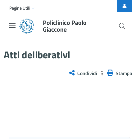
Skip to Main Content
Pagine Utili
Policlinico Paolo
Giaccone
Atti Deliberativi
Atti deliberativi
Condividi
Stampa