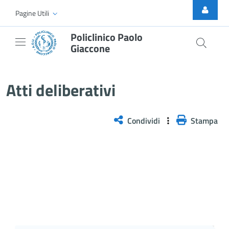
Skip to Main Content
Pagine Utili
Policlinico Paolo
Giaccone
Atti Deliberativi
Atti deliberativi
Condividi
Stampa