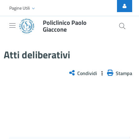
Skip to Main Content
Pagine Utili
Policlinico Paolo
Giaccone
Atti Deliberativi
Atti deliberativi
Condividi
Stampa