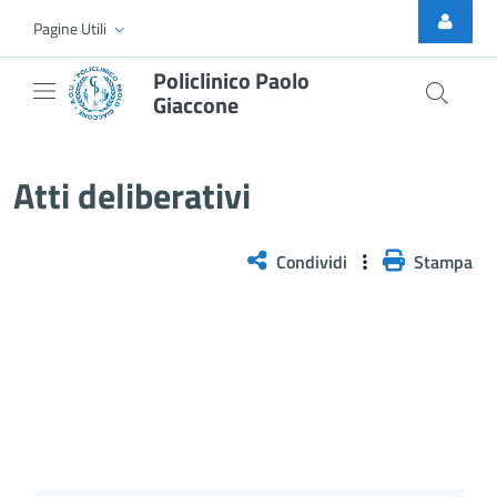
Skip to Main Content
Pagine Utili
Policlinico Paolo
Giaccone
Atti Deliberativi
Atti deliberativi
Condividi
Stampa