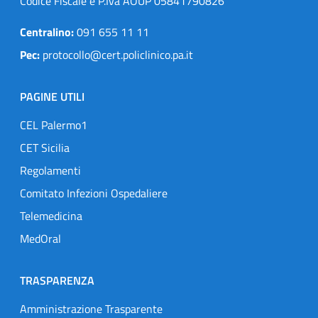
Codice Fiscale e P.Iva AOUP 05841790826
Centralino:
091 655 11 11
Pec:
protocollo@cert.policlinico.pa.it
PAGINE UTILI
CEL Palermo1
CET Sicilia
Regolamenti
Comitato Infezioni Ospedaliere
Telemedicina
MedOral
TRASPARENZA
Amministrazione Trasparente