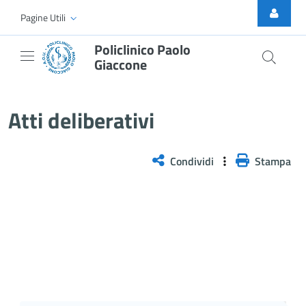
Skip to Main Content
Pagine Utili
Policlinico Paolo
Giaccone
Atti Deliberativi
Atti deliberativi
Condividi
Stampa