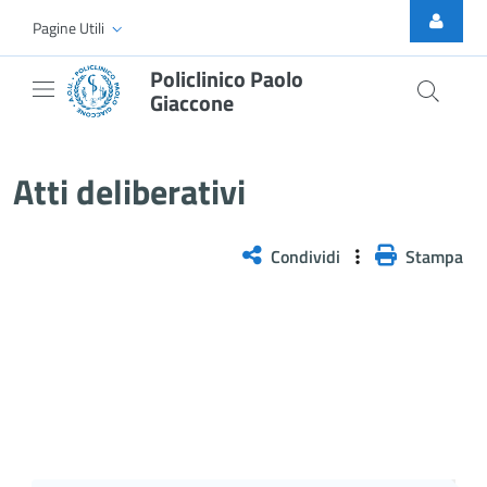
Skip to Main Content
Pagine Utili
Policlinico Paolo
Giaccone
Atti Deliberativi
Atti deliberativi
Condividi
Stampa