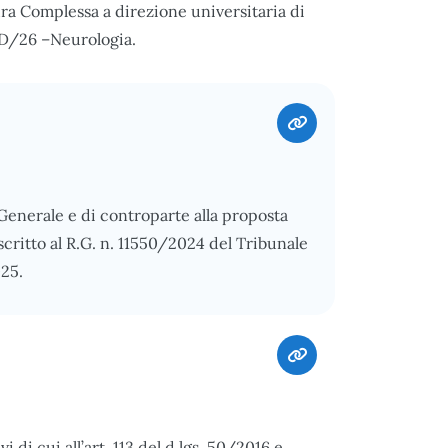
ura Complessa a direzione universitaria di
ED/26 –Neurologia.
 Generale e di controparte alla proposta
scritto al R.G. n. 11550/2024 del Tribunale
025.
di cui all’art. 113 del d.lgs. 50/2016 e