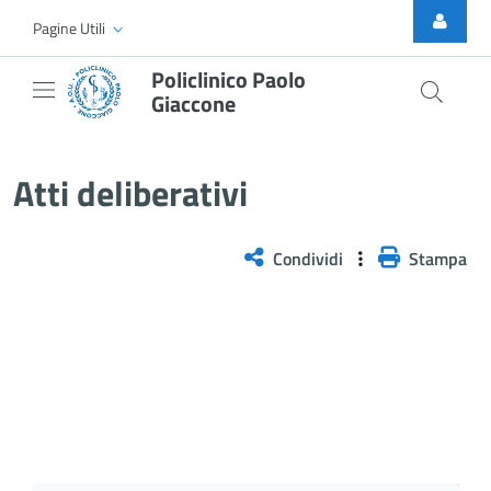
Skip to Main Content
Pagine Utili
Policlinico Paolo
Giaccone
Atti Deliberativi
Atti deliberativi
Condividi
Stampa