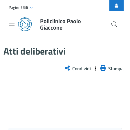
Skip to Main Content
Pagine Utili
Policlinico Paolo
Giaccone
Atti Deliberativi
Atti deliberativi
Condividi
Stampa