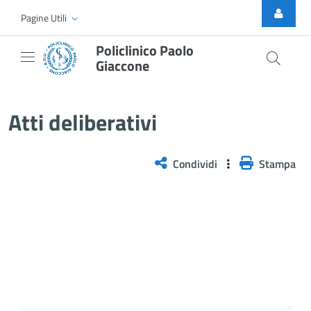
Skip to Main Content
Pagine Utili
Policlinico Paolo
Giaccone
Atti Deliberativi
Atti deliberativi
Condividi
Stampa