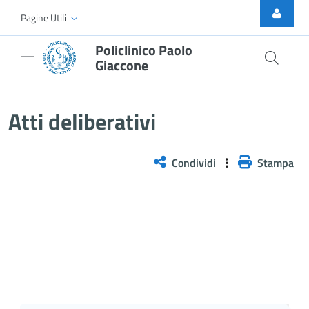
Skip to Main Content
Pagine Utili
Policlinico Paolo
Giaccone
Atti Deliberativi
Atti deliberativi
Condividi
Stampa