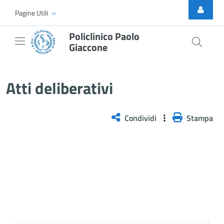
Skip to Main Content
Pagine Utili
Policlinico Paolo
Giaccone
Atti Deliberativi
Atti deliberativi
Condividi
Stampa