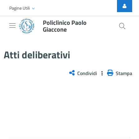
Skip to Main Content
Pagine Utili
Policlinico Paolo
Giaccone
Atti Deliberativi
Atti deliberativi
Condividi
Stampa