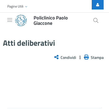
Skip to Main Content
Pagine Utili
Policlinico Paolo
Giaccone
Atti Deliberativi
Atti deliberativi
Condividi
Stampa