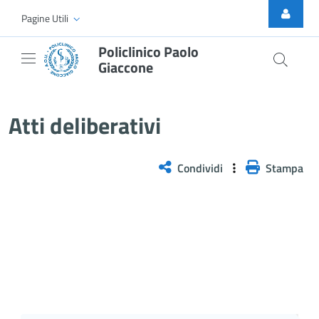
Skip to Main Content
Pagine Utili
Policlinico Paolo
Giaccone
Atti Deliberativi
Atti deliberativi
Condividi
Stampa