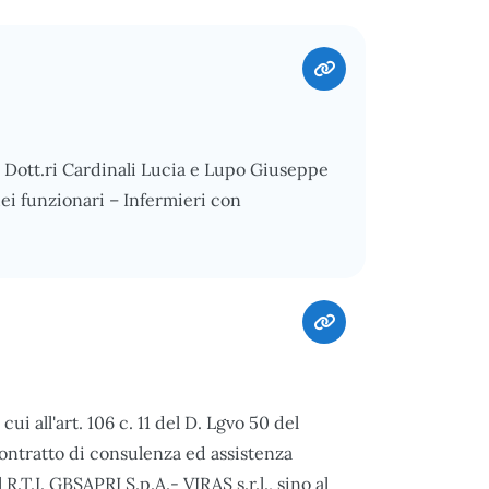
ei Dott.ri Cardinali Lucia e Lupo Giuseppe
 dei funzionari – Infermieri con
i all'art. 106 c. 11 del D. Lgvo 50 del
ontratto di consulenza ed assistenza
.T.I. GBSAPRI S.p.A.- VIRAS s.r.l., sino al