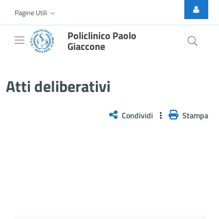
Skip to Main Content
Pagine Utili
Policlinico Paolo
Giaccone
Atti Deliberativi
Atti deliberativi
Condividi
Stampa