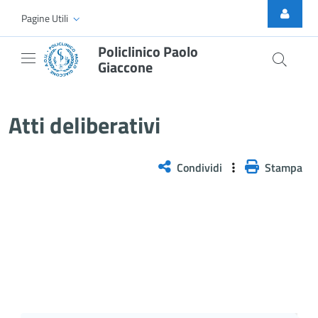
Skip to Main Content
Pagine Utili
Policlinico Paolo
Giaccone
Atti Deliberativi
Atti deliberativi
Condividi
Stampa