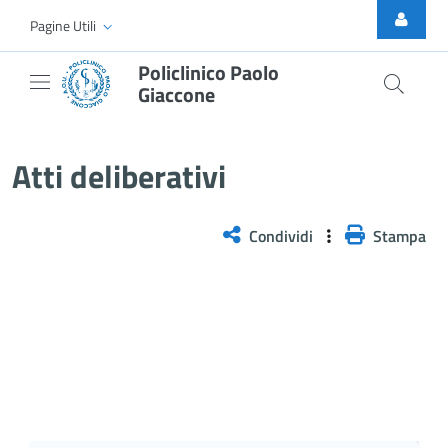
Skip to Main Content
Pagine Utili
Policlinico Paolo
Giaccone
Atti Deliberativi
Atti deliberativi
Condividi
Stampa