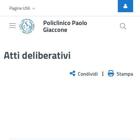
Skip to Main Content
Pagine Utili
Policlinico Paolo
Giaccone
Atti Deliberativi
Atti deliberativi
Condividi
Stampa