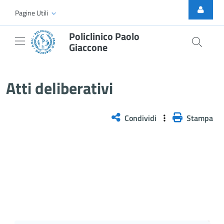
Skip to Main Content
Pagine Utili
Policlinico Paolo
Giaccone
Atti Deliberativi
Atti deliberativi
Condividi
Stampa