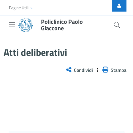
Skip to Main Content
Pagine Utili
Policlinico Paolo
Giaccone
Atti Deliberativi
Atti deliberativi
Condividi
Stampa