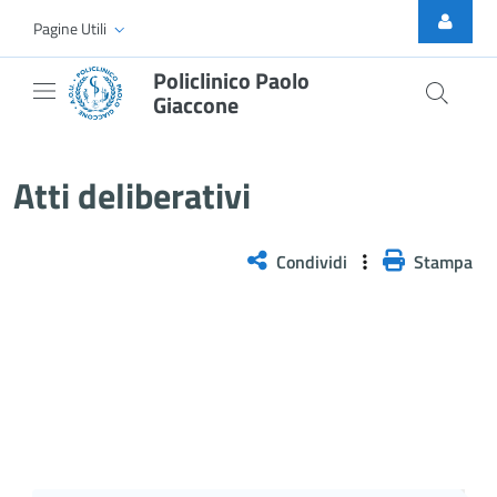
Skip to Main Content
Pagine Utili
Policlinico Paolo
Giaccone
Atti Deliberativi
Atti deliberativi
Condividi
Stampa