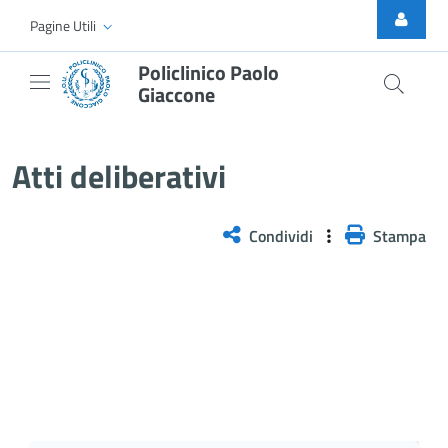
Skip to Main Content
Pagine Utili
Policlinico Paolo
Giaccone
Atti Deliberativi
Atti deliberativi
Condividi
Stampa