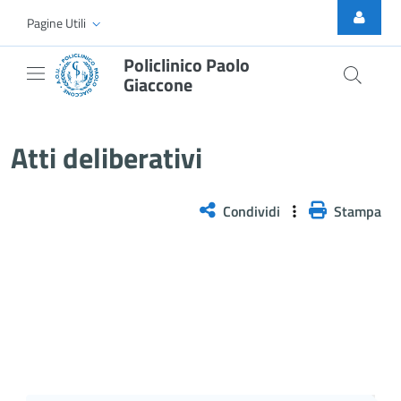
Skip to Main Content
Pagine Utili
Policlinico Paolo
Giaccone
Atti Deliberativi
Atti deliberativi
Condividi
Stampa