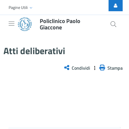
Skip to Main Content
Pagine Utili
Policlinico Paolo
Giaccone
Atti Deliberativi
Atti deliberativi
Condividi
Stampa